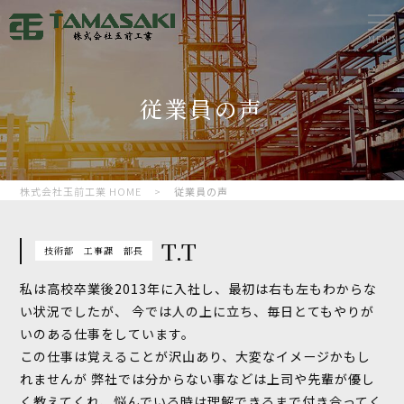
MENU
従業員の声
株式会社玉前工業 HOME
>
従業員の声
T.T
技術部 工事課 部長
私は高校卒業後2013年に入社し、最初は右も左もわからな
い状況でしたが、
今では人の上に立ち、毎日とてもやりが
いのある仕事をしています。
この仕事は覚えることが沢山あり、大変なイメージかもし
れませんが
弊社では分からない事などは上司や先輩が優し
く教えてくれ、悩んでいる時は理解できるまで付き合ってく